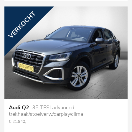
Audi Q2
35 TFSI advanced
trekhaak/stoelverw/carplay/clima
€ 21.940,-