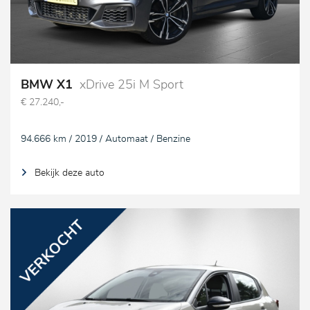
BMW X1
xDrive 25i M Sport
€ 27.240,-
94.666 km / 2019 / Automaat / Benzine
Bekijk deze auto