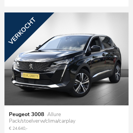
Peugeot 3008
Allure
Pack/stoelverw/clima/carplay
€ 24.640,-