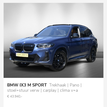
BMW IX3 M SPORT
Trekhaak | Pano |
stoel+stuur verw | carplay | clima v+a
€ 43.940,-