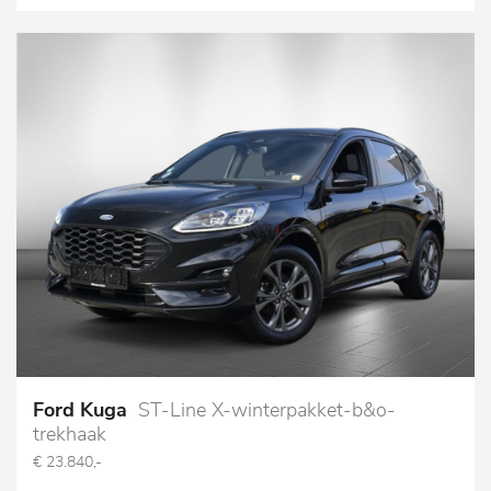
Ford Kuga
ST-Line X-winterpakket-b&o-
trekhaak
€ 23.840,-