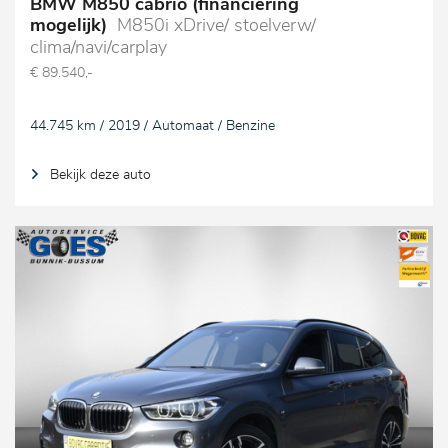
BMW M850 cabrio (financiering
mogelijk)
M850i xDrive/ stoelverw/
clima/navi/carplay
€ 89.540,-
44.745 km / 2019 / Automaat / Benzine
Bekijk deze auto