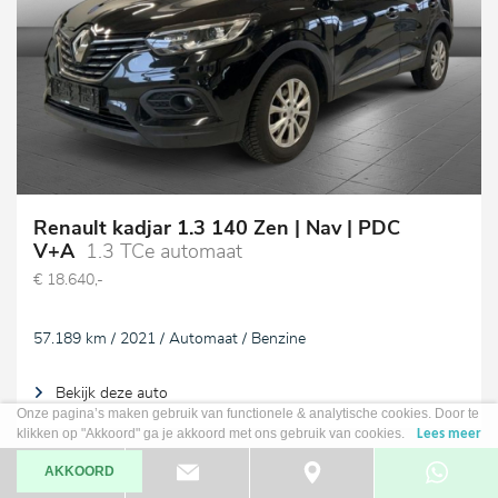
Renault kadjar 1.3 140 Zen | Nav | PDC
V+A
1.3 TCe automaat
€ 18.640,-
57.189 km / 2021 / Automaat / Benzine
Bekijk deze auto
Onze pagina’s maken gebruik van functionele & analytische cookies. Door te
klikken op "Akkoord" ga je akkoord met ons gebruik van cookies.
Lees meer
AKKOORD