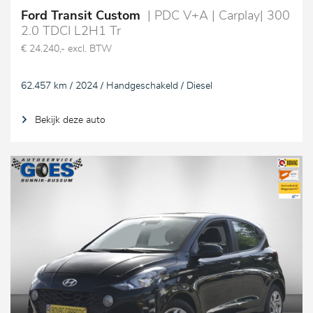
Ford Transit Custom
| PDC V+A | Carplay| 300
2.0 TDCI L2H1 Tr
€ 24.240,- excl. BTW
62.457 km / 2024 / Handgeschakeld / Diesel
Bekijk deze auto