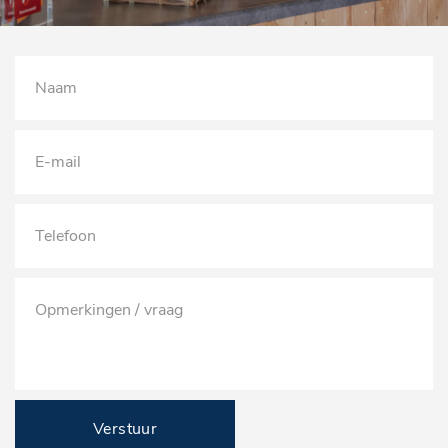
•Reinigen van in- / exterieur / Wassen
•Brandstof ½ Vol
bagagedek
•24-uur Pech service in NL
buitenspiegels elektrisch inklapbaar
•Nationale Autopas
buitenspiegels elektrisch verstel- en verwarmbaar
1750,- Plus pakket:
chroom delen exterieur
dakrails
•Onderhoud service volgens Fabriekswaarden
dakspoiler
•Minimaal 12 Maanden APK
LED achterlichten
•Airco Service
LED dagrijverlichting
•Tenaamstelling van nieuwe Auto
•Vrijwaren van Oude auto
LED koplampen
•24 Maanden BOVAG Garantie / Eigen Dealer Garantie
lichtmetalen velgen 16"
•Reinigen van in- / exterieur / Poetsen
mistlampen voor adaptief
•Brandstof 100% Vol
Verstuur
•24-uur Pech service in NL