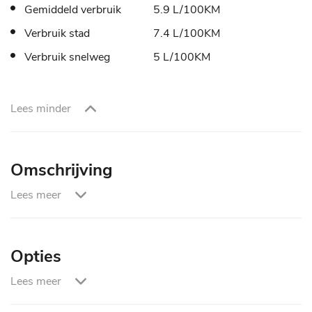
Gemiddeld verbruik
5.9 L/100KM
Verbruik stad
7.4 L/100KM
Verbruik snelweg
5 L/100KM
Lees minder
Omschrijving
Lees meer
CO₂-uitstoot (WLTP):
155 g/km
Omschrijving
Opties
Garantie Pakketten :
Lees meer
Entertainment & Media
0,- Basis Pakket :