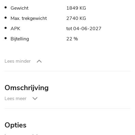
Gewicht
1849 KG
Max. trekgewicht
2740 KG
APK
tot 04-06-2027
Bijtelling
22 %
Lees minder
Omschrijving
Lees meer
CO₂-uitstoot (WLTP):
192 g/km
Voor meer informatie of een proefrit kunt u telefonisch
Opties
contact opnemen met: 035-2063052 of mailen naar: