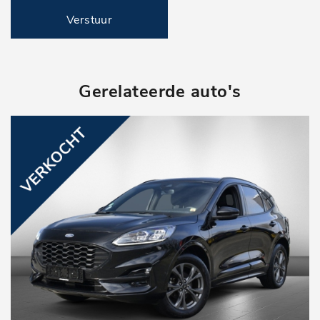
Verstuur
2 zitplaatsen rechtsvoor
achteruitrijcamera
bestuurdersstoel in hoogte verstelbaar
Gerelateerde auto's
centrale vergrendeling met afstandsbediening
elektrische ramen voor
keyless start
regensensor
tussenschot volledig
verwarmde voorruit
volledig digitaal instrumentenpaneel